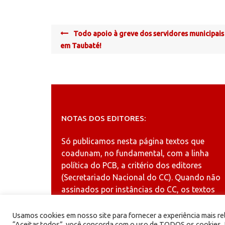
Post
Todo apoio à greve dos servidores municipais
navigation
em Taubaté!
NOTAS DOS EDITORES:
Só publicamos nesta página textos que
coadunam, no fundamental, com a linha
política do PCB, a critério dos editores
(Secretariado Nacional do CC). Quando não
assinados por instâncias do CC, os textos
publicados refletem a opinião dos autores.
Usamos cookies em nosso site para fornecer a experiência mais rel
“Aceitar todos”, você concorda com o uso de TODOS os cookies. N