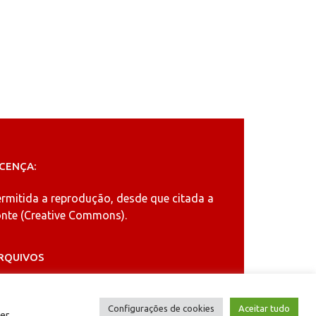
ICENÇA:
ermitida a reprodução, desde que citada a
nte (
Creative Commons
).
RQUIVOS
rquivos
Configurações de cookies
Aceitar tudo
er