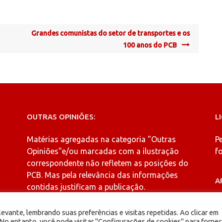
Grandes comunistas do setor de transportes e os
100 anos do PCB
OUTRAS OPINIÕES:
L
Matérias agregadas na categoria
"Outras
P
Opiniões"
e/ou marcadas com a ilustração
fo
correspondente não refletem as posições do
PCB. Mas pela relevância das informações
A
contidas justificam a publicação.
A
evante, lembrando suas preferências e visitas repetidas. Ao clicar em
o entanto, você pode visitar "Configurações de cookies" para fornec