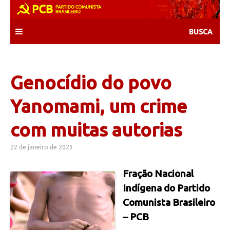
Skip
to
content
Genocídio do povo
Yanomami, um crime
com muitas autorias
22 de janeiro de 2023
Fração Nacional
Indígena do Partido
Comunista Brasileiro
– PCB