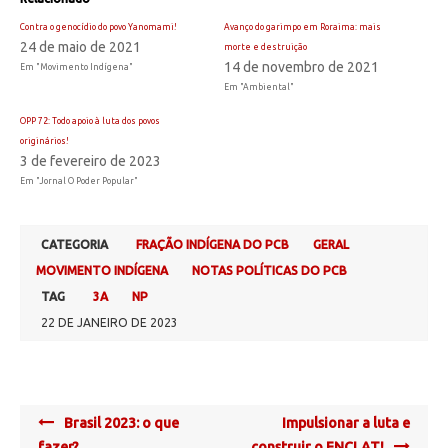
Contra o genocídio do povo Yanomami!
Avanço do garimpo em Roraima: mais
24 de maio de 2021
morte e destruição
14 de novembro de 2021
Em "Movimento Indígena"
Em "Ambiental"
OPP 72: Todo apoio à luta dos povos
originários!
3 de fevereiro de 2023
Em "Jornal O Poder Popular"
CATEGORIA
FRAÇÃO INDÍGENA DO PCB
GERAL
MOVIMENTO INDÍGENA
NOTAS POLÍTICAS DO PCB
TAG
3A
NP
22 DE JANEIRO DE 2023
Post
Brasil 2023: o que
Impulsionar a luta e
navigation
fazer?
construir o ENCLAT!