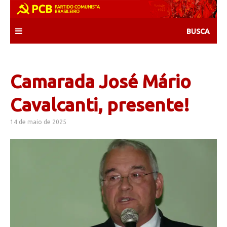
Skip
to
content
Camarada José Mário
Cavalcanti, presente!
14 de maio de 2025