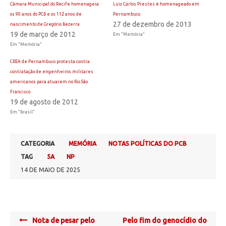
Câmara Municipal do Recife homenageia
Luiz Carlos Prestes é homenageado em
os 90 anos do PCB e os 112 anos de
Pernambuco
27 de dezembro de 2013
nascimento de Gregório Bezerra
19 de março de 2012
Em "Memória"
Em "Memória"
CREA de Pernambuco protesta contra
contratação de engenheiros militares
americanos para atuarem no Rio São
Francisco
19 de agosto de 2012
Em "Brasil"
CATEGORIA
MEMÓRIA
NOTAS POLÍTICAS DO PCB
TAG
5A
NP
14 DE MAIO DE 2025
Post
Nota de pesar pelo
Pelo fim do genocídio do