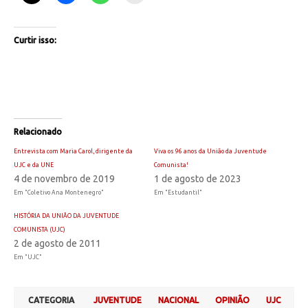
Curtir isso:
Relacionado
Entrevista com Maria Carol, dirigente da
Viva os 96 anos da União da Juventude
UJC e da UNE
Comunista!
4 de novembro de 2019
1 de agosto de 2023
Em "Coletivo Ana Montenegro"
Em "Estudantil"
HISTÓRIA DA UNIÃO DA JUVENTUDE
COMUNISTA (UJC)
2 de agosto de 2011
Em "UJC"
CATEGORIA
JUVENTUDE
NACIONAL
OPINIÃO
UJC