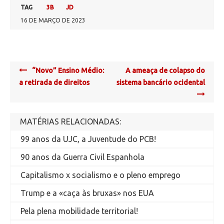
TAG
3B
JD
16 DE MARÇO DE 2023
Post
“Novo” Ensino Médio:
A ameaça de colapso do
navigation
a retirada de direitos
sistema bancário ocidental
MATÉRIAS RELACIONADAS:
99 anos da UJC, a Juventude do PCB!
90 anos da Guerra Civil Espanhola
Capitalismo x socialismo e o pleno emprego
Trump e a «caça às bruxas» nos EUA
Pela plena mobilidade territorial!