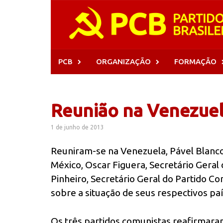
Skip
to
content
PCB
ORGANIZAÇÃO
FORMAÇÃO
Reunião na Venezuel
1 de junho de 2013
Reuniram-se na Venezuela, Pável Blanco
México, Oscar Figuera, Secretário Geral
Pinheiro, Secretário Geral do Partido C
sobre a situação de seus respectivos pa
Os três partidos comunistas reafirmara