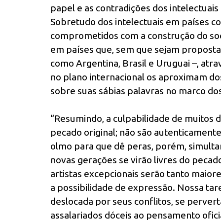
papel e as contradições dos intelectuai
Sobretudo dos intelectuais em países c
comprometidos com a construção do soc
em países que, sem que sejam proposta
como Argentina, Brasil e Uruguai –, atr
no plano internacional os aproximam dos 
sobre suas sábias palavras no marco dos
“Resumindo, a culpabilidade de muitos de
pecado original; não são autenticamente
olmo para que dê peras, porém, simulta
novas gerações se virão livres do pecado
artistas excepcionais serão tanto maior
a possibilidade de expressão. Nossa tar
deslocada por seus conflitos, se perver
assalariados dóceis ao pensamento ofi