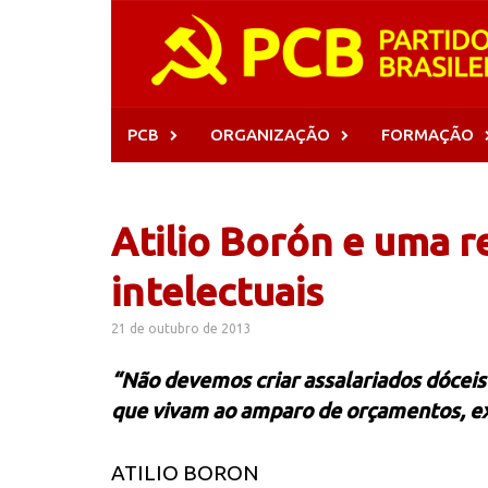
Skip
to
content
PCB
ORGANIZAÇÃO
FORMAÇÃO
Atilio Borón e uma r
intelectuais
21 de outubro de 2013
“Não devemos criar assalariados dócei
que vivam ao amparo de orçamentos, ex
ATILIO BORON