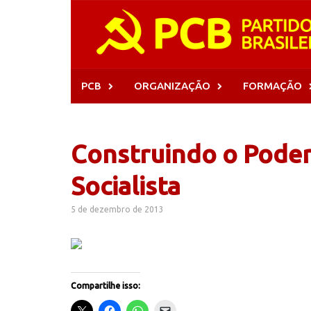
Skip
to
content
PCB
ORGANIZAÇÃO
FORMAÇÃO
Construindo o Poder 
Socialista
5 de dezembro de 2013
Compartilhe isso: