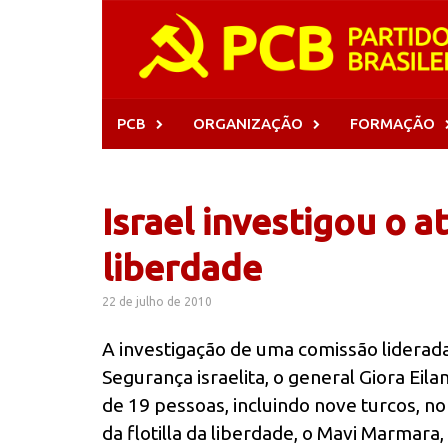
Skip
to
content
PCB
ORGANIZAÇÃO
FORMAÇÃO
Israel investigou o a
liberdade
22 de julho de 2010
A investigação de uma comissão lidera
Segurança israelita, o general Giora Eila
de 19 pessoas, incluindo nove turcos, n
da flotilla da liberdade, o Mavi Marmara