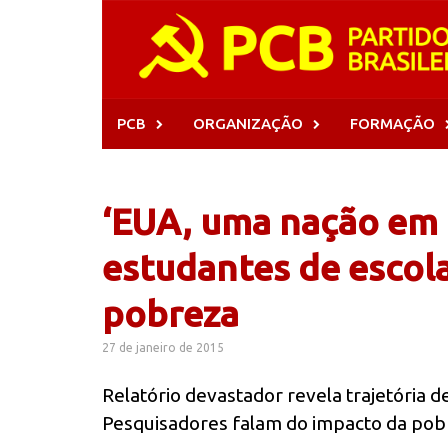
Skip
to
content
PCB
ORGANIZAÇÃO
FORMAÇÃO
‘EUA, uma nação em d
estudantes de escola
pobreza
27 de janeiro de 2015
Relatório devastador revela trajetória 
Pesquisadores falam do impacto da pob