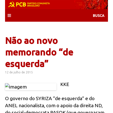
Skip
to
content
Não ao novo
memorando “de
esquerda”
12 de julho de 2015
KKE
O governo do SYRIZA “de esquerda” e do
ANEL nacionalista, com o apoio da direita ND,
do social-democrata PASOK (que governaram