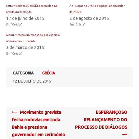
Comunicado do CC do KKE acerca do novo
A situação na Grécia e o papel antipopular
acordo-memorando
do SYRIZA
17 de julho de 2015
2 de agosto de 2015
Em "Grécia"
Em "Grécia"
Manifestação em massa do KKE contra o
novo acordo antipopular
3 de março de 2015
Em "Grécia"
CATEGORIA
GRÉCIA
12 DE JULHO DE 2015
Post
Movimento grevista
ESPERANÇOSO
navigation
fecha rodovias em toda
RELANÇAMENTO DO
Bahia e pressiona
PROCESSO DE DIÁLOGOS
governador em cerimônia