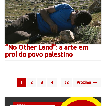
“No Other Land”: a arte em
prol do povo palestino
Posts
1
2
3
4
52
Próxima
…
navigation