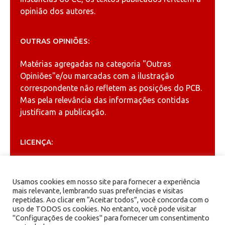
opinião dos autores.
OUTRAS OPINIÕES:
Matérias agregadas na categoria
"Outras
Opiniões"
e/ou marcadas com a ilustração
correspondente não refletem as posições do PCB.
Mas pela relevância das informações contidas
justificam a publicação.
LICENÇA:
Permitida a reprodução, desde que citada a fonte
(
Creative Commons
).
Usamos cookies em nosso site para fornecer a experiência
mais relevante, lembrando suas preferências e visitas
repetidas. Ao clicar em “Aceitar todos”, você concorda com o
ARQUIVOS
uso de TODOS os cookies. No entanto, você pode visitar
"Configurações de cookies" para fornecer um consentimento