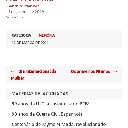
Rosa Luxemburgo, uma vida dedicada à
luta da classe trabalhadora
15 de janeiro de 2019
Em "Marxismo"
CATEGORIA
MEMÓRIA
10 DE MARÇO DE 2011
Post
Dia Internacional da
Os primeiros 90 anos
navigation
Mulher
MATÉRIAS RELACIONADAS:
99 anos da UJC, a Juventude do PCB!
90 anos da Guerra Civil Espanhola
Centenário de Jayme Miranda, revolucionário