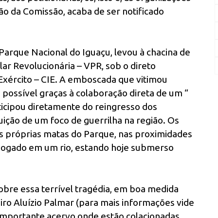
o da Comissão, acaba de ser notificado
 Parque Nacional do Iguaçu, levou à chacina de
lar Revolucionária – VPR, sob o direto
xército – CIE. A emboscada que vitimou
 possível graças à colaboração direta de um “
articipou diretamente do reingresso dos
uição de um foco de guerrilha na região. Os
s próprias matas do Parque, nas proximidades
 jogado em um rio, estando hoje submerso
obre essa terrível tragédia, em boa medida
o Aluízio Palmar (para mais informações vide
importante acervo onde estão colacionadas