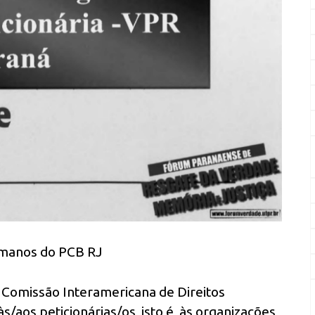
umanos do PCB RJ
a Comissão Interamericana de Direitos
aos peticionárias/os, isto é, às organizações