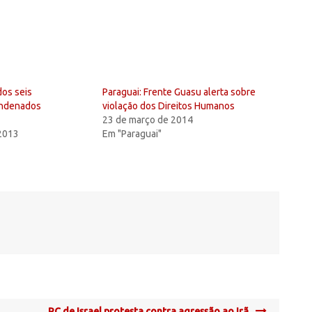
dos seis
Paraguai: Frente Guasu alerta sobre
ndenados
violação dos Direitos Humanos
23 de março de 2014
 2013
Em "Paraguai"
PC de Israel protesta contra agressão ao Irã