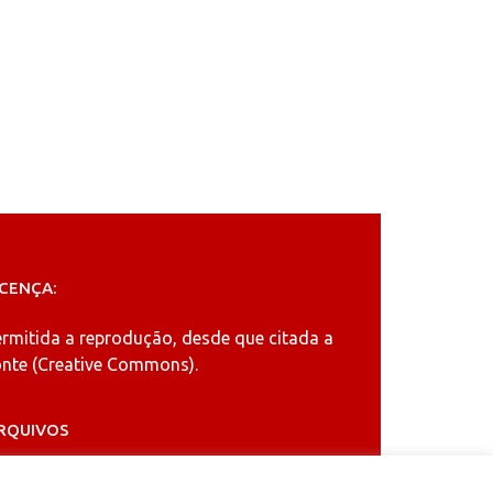
ICENÇA:
ermitida a reprodução, desde que citada a
nte (
Creative Commons
).
RQUIVOS
rquivos