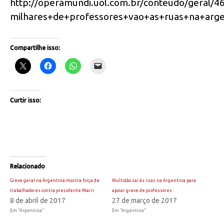
http://operamundi.uol.com.br/conteudo/geral/4
milhares+de+professores+vao+as+ruas+na+argen
Compartilhe isso:
Curtir isso:
Relacionado
Greve geral na Argentina mostra força de
Multidão sai às ruas na Argentina para
trabalhadores contra presidente Macri
apoiar greve de professores
8 de abril de 2017
27 de março de 2017
Em "Argentina"
Em "Argentina"