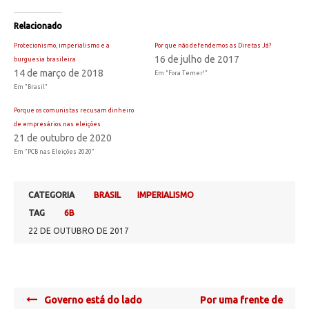
Relacionado
Protecionismo, imperialismo e a
Por que não defendemos as Diretas Já?
16 de julho de 2017
burguesia brasileira
14 de março de 2018
Em "Fora Temer!"
Em "Brasil"
Porque os comunistas recusam dinheiro
de empresários nas eleições
21 de outubro de 2020
Em "PCB nas Eleições 2020"
CATEGORIA
BRASIL
IMPERIALISMO
TAG
6B
22 DE OUTUBRO DE 2017
Post
Governo está do lado
Por uma frente de