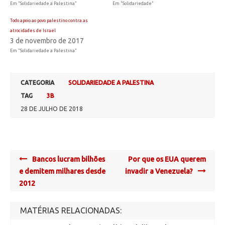
Em "Solidariedade a Palestina"
Em "Solidariedade"
Todo apoio ao povo palestino contra as
atrocidades de Israel
3 de novembro de 2017
Em "Solidariedade a Palestina"
CATEGORIA
SOLIDARIEDADE A PALESTINA
TAG
3B
28 DE JULHO DE 2018
Post
Bancos lucram bilhões
Por que os EUA querem
navigation
e demitem milhares desde
invadir a Venezuela?
2012
MATÉRIAS RELACIONADAS: