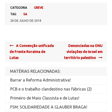
CATEGORIA
GREVE
TAG
5A
28 DE JULHO DE 2018
Post
A Convenção unificada
Denunciadas na ONU
navigation
de Frente Roraima de
violações de Israel em
Lutas
território palestino
MATÉRIAS RELACIONADAS:
Barrar a Reforma Administrativa!
PCB e o trabalho clandestino nas fábricas (2)
Primeiro de Maio Classista e de Lutas!
FSM: SOLIDARIEDADE A GLAUBER BRAGA!