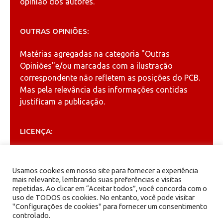
opinião dos autores.
OUTRAS OPINIÕES:
Matérias agregadas na categoria
"Outras
Opiniões"
e/ou marcadas com a ilustração
correspondente não refletem as posições do PCB.
Mas pela relevância das informações contidas
justificam a publicação.
LICENÇA:
Permitida a reprodução, desde que citada a fonte
(
Creative Commons
).
Usamos cookies em nosso site para fornecer a experiência
mais relevante, lembrando suas preferências e visitas
repetidas. Ao clicar em “Aceitar todos”, você concorda com o
ARQUIVOS
uso de TODOS os cookies. No entanto, você pode visitar
"Configurações de cookies" para fornecer um consentimento
controlado.
Arquivos