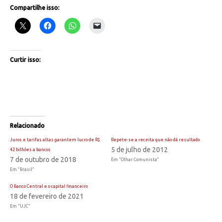
Compartilhe isso:
Curtir isso:
Relacionado
Juros e tarifas altas garantem lucro de R$
Repete-se a receita que não dá resultado
5 de julho de 2012
42 bilhões a bancos
7 de outubro de 2018
Em "Olhar Comunista"
Em "Brasil"
O Banco Central e o capital financeiro
18 de fevereiro de 2021
Em "UJC"