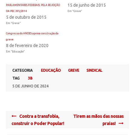
15 de junho de 2015
PARLAMENTARES FEDERAIS: PELA REJEIÇÃO
DA PEC 395/2014
Em "Greve"
5 de outubro de 2015
Em "Greve"
Congresso do ANDES aprova construção da
greve
8 de fevereiro de 2020
Em "Educação"
CATEGORIA
EDUCAÇÃO
GREVE
SINDICAL
TAG
3B
5 DE JUNHO DE 2024
Post
Contra a transfobia,
Tirem as mãos das nossas
navigation
construir o Poder Popular!
praias!