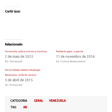
Curtir isso:
Relacionado
Venezuela, salário mínimo e mentiras
Pedido de apoio – urgente:
2 de maio de 2012
11 de novembro de 2016
Em "Venezuela"
Em "Cultura Revolucionária"
Ato em Solidariedade à Revolução
Bolivariana , no Rio de Janeiro
5 de abril de 2015
Em "Venezuela"
CATEGORIA
GERAL
VENEZUELA
TAG
6B