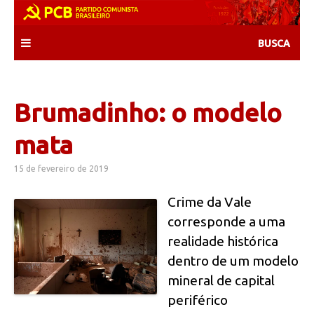
Skip
to
content
Brumadinho: o modelo
mata
15 de fevereiro de 2019
Crime da Vale
corresponde a uma
realidade histórica
dentro de um modelo
mineral de capital
periférico