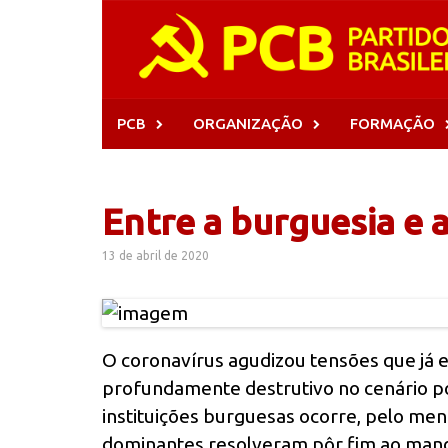
Skip
to
content
PCB
ORGANIZAÇÃO
FORMAÇÃO
Entre a burguesia e a
13 de abril de 2020
O coronavírus agudizou tensões que já 
profundamente destrutivo no cenário p
instituições burguesas ocorre, pelo men
dominantes resolveram pôr fim ao manda