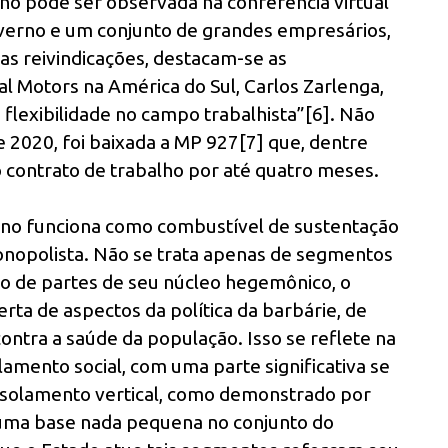
no pôde ser observada na conferência virtual
governo e um conjunto de grandes empresários,
as reivindicações, destacam-se as
l Motors na América do Sul, Carlos Zarlenga,
a flexibilidade no campo trabalhista”[6]. Não
 2020, foi baixada a MP 927[7] que, dentre
 contrato de trabalho por até quatro meses.
rno funciona como combustível de sustentação
onopolista. Não se trata apenas de segmentos
o de partes de seu núcleo hegemônico, o
rta de aspectos da política da barbárie, de
ontra a saúde da população. Isso se reflete na
amento social, com uma parte significativa se
isolamento vertical, como demonstrado por
uma base nada pequena no conjunto do