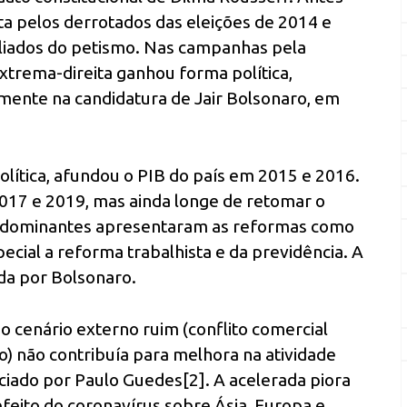
osta pelos derrotados das eleições de 2014 e
aliados do petismo. Nas campanhas pela
extrema-direita ganhou forma política,
amente na candidatura de Jair Bolsonaro, em
olítica, afundou o PIB do país em 2015 e 2016.
017 e 2019, mas ainda longe de retomar o
ses dominantes apresentaram as reformas como
pecial a reforma trabalhista e da previdência. A
da por Bolsonaro.
o cenário externo ruim (conflito comercial
) não contribuía para melhora na atividade
ciado por Paulo Guedes[2]. A acelerada piora
efeito do coronavírus sobre Ásia, Europa e