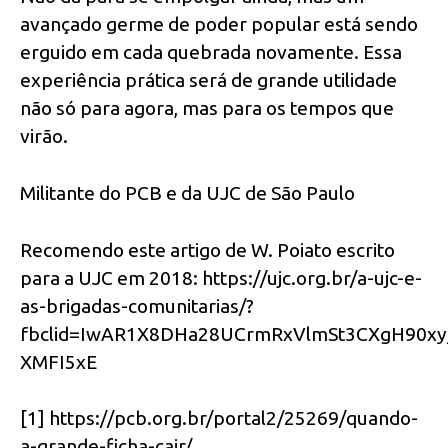
avançado germe de poder popular está sendo
erguido em cada quebrada novamente. Essa
experiência prática será de grande utilidade
não só para agora, mas para os tempos que
virão.
Militante do PCB e da UJC de São Paulo
Recomendo este artigo de W. Poiato escrito
para a UJC em 2018: https://ujc.org.br/a-ujc-e-
as-brigadas-comunitarias/?
fbclid=IwAR1X8DHa28UCrmRxVlmSt3CXgH90x
XMFI5xE
[1] https://pcb.org.br/portal2/25269/quando-
a-grande-ficha-cair/