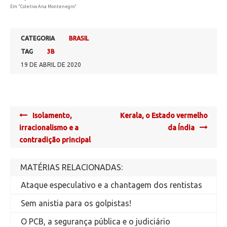
Em "Coletivo Ana Montenegro"
CATEGORIA
BRASIL
TAG
3B
19 DE ABRIL DE 2020
Post
Isolamento,
Kerala, o Estado vermelho
navigation
irracionalismo e a
da Índia
contradição principal
MATÉRIAS RELACIONADAS:
Ataque especulativo e a chantagem dos rentistas
Sem anistia para os golpistas!
O PCB, a segurança pública e o judiciário