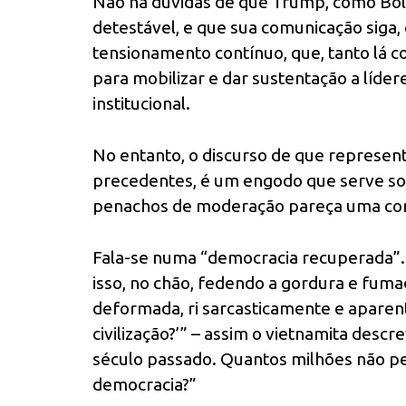
Não há dúvidas de que Trump, como Bol
detestável, e que sua comunicação siga,
tensionamento contínuo, que, tanto lá c
para mobilizar e dar sustentação a líder
institucional.
No entanto, o discurso de que represen
precedentes, é um engodo que serve som
penachos de moderação pareça uma con
Fala-se numa “democracia recuperada”. 
isso, no chão, fedendo a gordura e fum
deformada, ri sarcasticamente e aparenta
civilização?’” – assim o vietnamita desc
século passado. Quantos milhões não per
democracia?”