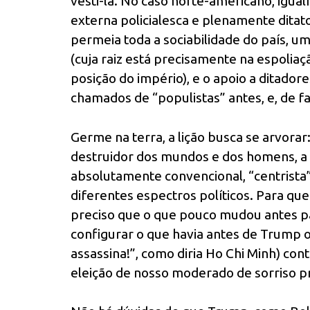
vesti-la. No caso norte-americano, igua
externa policialesca e plenamente ditat
permeia toda a sociabilidade do país, uma
(cuja raiz está precisamente na espoliaç
posição do império), e o apoio a ditador
chamados de “populistas” antes, e, de 
Germe na terra, a lição busca se arvorar
destruidor dos mundos e dos homens, a 
absolutamente convencional, “centrista
diferentes espectros políticos. Para q
preciso que o que pouco mudou antes 
configurar o que havia antes de Trump ou
assassina!”, como diria Ho Chi Minh) con
eleição de nosso moderado de sorriso pr