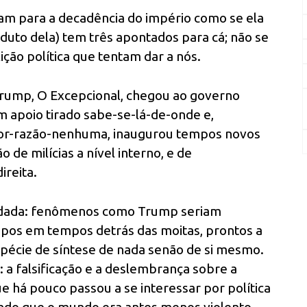
tam para a decadência do império como se ela
duto dela) tem três apontados para cá; não se
lição política que tentam dar a nós.
Trump, O Excepcional, chegou ao governo
 apoio tirado sabe-se-lá-de-onde e,
or-razão-nenhuma, inaugurou tempos novos
 de milícias a nível interno, e de
ireita.
er dada: fenômenos como Trump seriam
pos em tempos detrás das moitas, prontos a
spécie de síntese de nada senão de si mesmo.
: a falsificação e a deslembrança sobre a
ue há pouco passou a se interessar por política