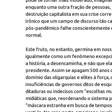
pode se tornar mais moderado, imagina
enquanto uma outra fração de pessoas, 
destruição capitalista em sua crise corr
irônico que um campo de discurso tão 
pós-pandêmico falhe conscientemente e
normal.
Este fruto, no entanto, germina em noss
igualmente como um fenômeno excepcion
a história, a desencaminha, e não que 
presidente. Assim se apagam 500 anos de
domínio das oligarquias e elites à força,
insuficiências de governos ditos de esqu
ditaduras ou indecisos com “escolhas muit
midiáticas que, reordenando o sistema po
“máscara estranha em busca de tempos 