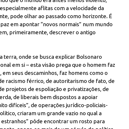
ndo que o mundo era antes menos violento,
especialmente aflitas com a velocidade da
ente, pode olhar ao passado como horizonte. É
capaz em apontar “novos normais” num mundo
m, primeiramente, descrever o antigo
a terra, onde se busca explicar Bolsonaro
al em si – esta visão prega que o homem faz
ela, em seus descaminhos, faz homens como o
 racismo férrico, de autoritarismo de fato, de
 de projetos de espoliação e privatizações, de
erda, de liberais bem dispostos a apoiar
o difíceis”, de operações jurídico-policiais-
lítico, criaram um grande vazio no qual a
estranhos” pôde encontrar um rosto para