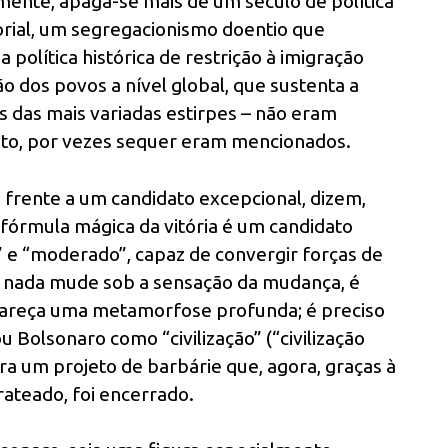
lmente, apaga-se mais de um século de política
orial, um segregacionismo doentio que
 política histórica de restrição à imigração
ão dos povos a nível global, que sustenta a
es das mais variadas estirpes – não eram
fato, por vezes sequer eram mencionados.
: frente a um candidato excepcional, dizem,
fórmula mágica da vitória é um candidato
” e “moderado”, capaz de convergir forças de
ue nada mude sob a sensação da mudança, é
pareça uma metamorfose profunda; é preciso
 Bolsonaro como “civilização” (“civilização
tra um projeto de barbárie que, agora, graças à
ateado, foi encerrado.