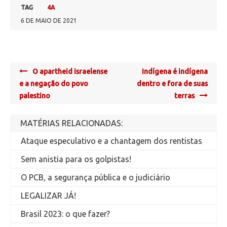
TAG
4A
6 DE MAIO DE 2021
Post
O apartheid israelense
Indígena é indígena
navigation
e a negação do povo
dentro e fora de suas
palestino
terras
MATÉRIAS RELACIONADAS:
Ataque especulativo e a chantagem dos rentistas
Sem anistia para os golpistas!
O PCB, a segurança pública e o judiciário
LEGALIZAR JÁ!
Brasil 2023: o que fazer?