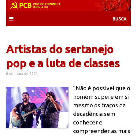
Skip
to
content
Artistas do sertanejo
pop e a luta de classes
6 de maio de 2021
“Não é possível que o
homem supere em si
mesmo os traços da
decadência sem
conhecer e
compreender as mais