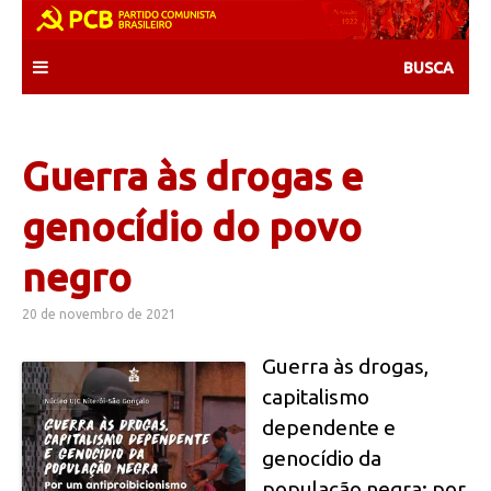
Skip
to
content
Guerra às drogas e
genocídio do povo
negro
20 de novembro de 2021
Guerra às drogas,
capitalismo
dependente e
genocídio da
população negra: por