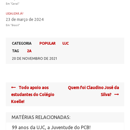
Em "Geral"
LEGALIZAR JÁ!
23 de março de 2024
Em "Brasil"
CATEGORIA
POPULAR
UJC
TAG
2A
20 DE NOVEMBRO DE 2021
Post
Todo apoio aos
Quem foi Claudino José da
navigation
estudantes do Colégio
Silva?
Koelle!
MATÉRIAS RELACIONADAS:
99 anos da UJC, a Juventude do PCB!