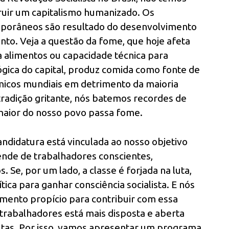
ruir um capitalismo humanizado. Os
mporâneos são resultado do desenvolvimento
ento. Veja a questão da fome, que hoje afeta
ta alimentos ou capacidade técnica para
lógica do capital, produz comida como fonte de
micos mundiais em detrimento da maioria
tradição gritante, nós batemos recordes de
maior do nosso povo passa fome.
andidatura está vinculada ao nosso objetivo
ende de trabalhadores conscientes,
Se, por um lado, a classe é forjada na luta,
ica para ganhar consciência socialista. E nós
ento propício para contribuir com essa
trabalhadores está mais disposta e aberta
stas. Por isso, vamos apresentar um programa