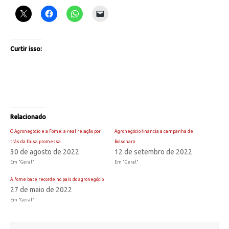
Curtir isso:
Relacionado
O Agronegócio e a Fome: a real relação por
Agronegócio financia a campanha de
trás da falsa promessa
Bolsonaro
30 de agosto de 2022
12 de setembro de 2022
Em "Geral"
Em "Geral"
A fome bate recorde no país do agronegócio
27 de maio de 2022
Em "Geral"