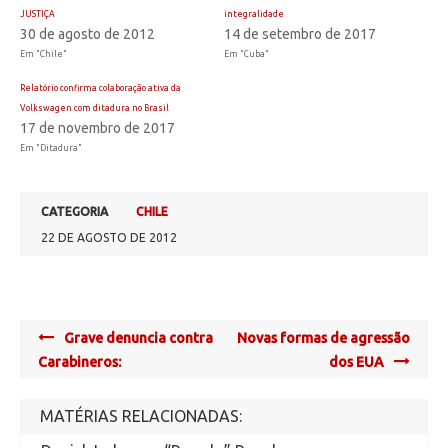
JUSTIÇA
integralidade
30 de agosto de 2012
14 de setembro de 2017
Em "Chile"
Em "Cuba"
Relatório confirma colaboração ativa da
Volkswagen com ditadura no Brasil
17 de novembro de 2017
Em "Ditadura"
CATEGORIA
CHILE
22 DE AGOSTO DE 2012
Post
Grave denuncia contra
Novas formas de agressão
navigation
Carabineros:
dos EUA
MATÉRIAS RELACIONADAS: