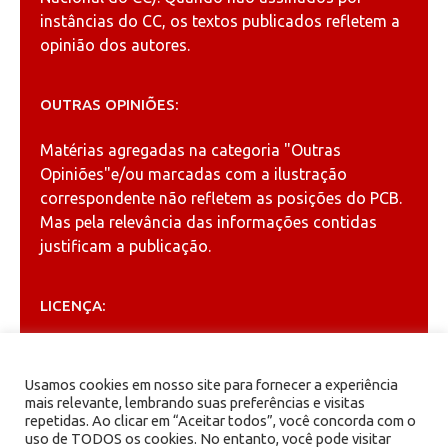
instâncias do CC, os textos publicados refletem a
opinião dos autores.
OUTRAS OPINIÕES:
Matérias agregadas na categoria
"Outras
Opiniões"
e/ou marcadas com a ilustração
correspondente não refletem as posições do PCB.
Mas pela relevância das informações contidas
justificam a publicação.
LICENÇA:
Permitida a reprodução, desde que citada a fonte
(
Creative Commons
).
Usamos cookies em nosso site para fornecer a experiência
mais relevante, lembrando suas preferências e visitas
repetidas. Ao clicar em “Aceitar todos”, você concorda com o
ARQUIVOS
uso de TODOS os cookies. No entanto, você pode visitar