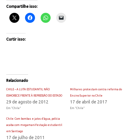
Compartilhe isso:
Curtir isso:
Relacionado
CHILE – A LUTA ESTUDANTIL NÃO
Milhares protestam contra reforma do
ESMORECE FRENTE À REPRESSÃO DO ESTADO
Ensino Superior no Chile
29 de agosto de 2012
17 de abril de 2017
Em "Chile"
Em "Chile"
Chile: Com bombas e jatos d’água, polícia
acaba com megamanifestação estudantil
em Santiago
17 de julho de 2011