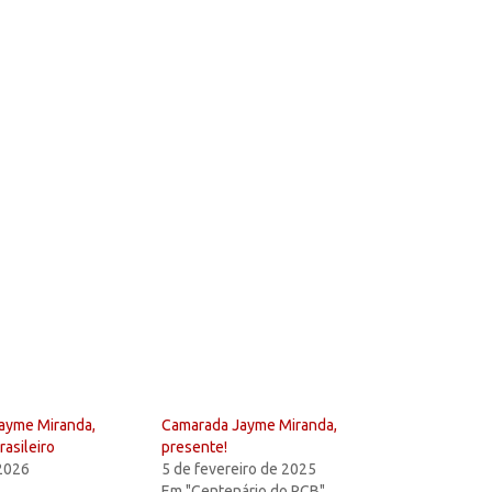
Jayme Miranda,
Camarada Jayme Miranda,
rasileiro
presente!
 2026
5 de fevereiro de 2025
Em "Centenário do PCB"