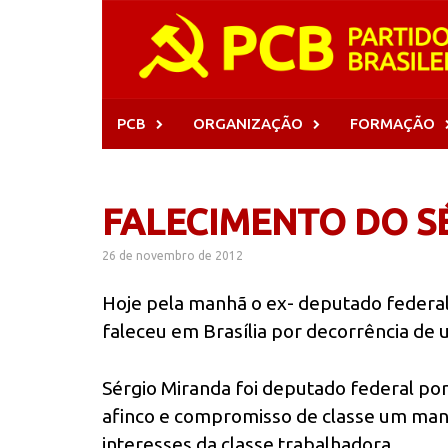
Skip
to
content
PCB
ORGANIZAÇÃO
FORMAÇÃO
FALECIMENTO DO S
26 de novembro de 2012
Hoje pela manhã o ex- deputado federal 
faleceu em Brasília por decorrência de 
Sérgio Miranda foi deputado federal p
afinco e compromisso de classe um mand
interesses da classe trabalhadora.