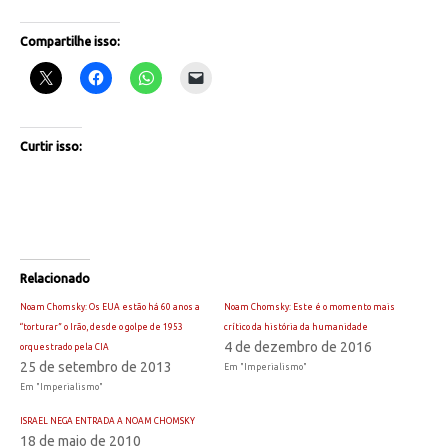
Compartilhe isso:
Curtir isso:
Relacionado
Noam Chomsky: Os EUA estão há 60 anos a
Noam Chomsky: Este é o momento mais
“torturar” o Irão, desde o golpe de 1953
crítico da história da humanidade
4 de dezembro de 2016
orquestrado pela CIA
25 de setembro de 2013
Em "Imperialismo"
Em "Imperialismo"
ISRAEL NEGA ENTRADA A NOAM CHOMSKY
18 de maio de 2010