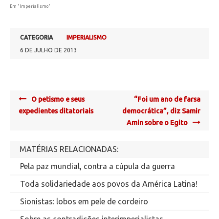
Em "Imperialismo"
CATEGORIA
IMPERIALISMO
6 DE JULHO DE 2013
Post
O petismo e seus
“Foi um ano de farsa
navigation
expedientes ditatoriais
democrática”, diz Samir
Amin sobre o Egito
MATÉRIAS RELACIONADAS:
Pela paz mundial, contra a cúpula da guerra
Toda solidariedade aos povos da América Latina!
Sionistas: lobos em pele de cordeiro
Sobre as contradições interimperialistas