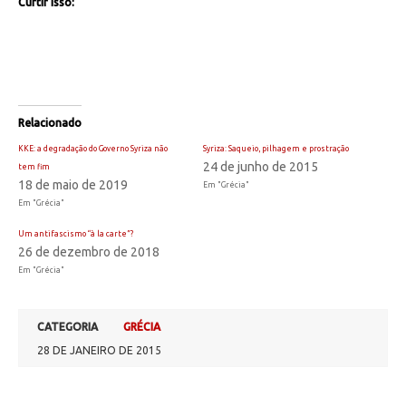
Curtir isso:
Relacionado
KKE: a degradação do Governo Syriza não
Syriza: Saqueio, pilhagem e prostração
24 de junho de 2015
tem fim
18 de maio de 2019
Em "Grécia"
Em "Grécia"
Um antifascismo “à la carte”?
26 de dezembro de 2018
Em "Grécia"
CATEGORIA
GRÉCIA
28 DE JANEIRO DE 2015