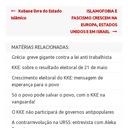
Post
Kobane livre do Estado
ISLAMOFOBIA E
navigation
Islâmico
FASCISMO CRESCEM NA
EUROPA, ESTADOS
UNIDOS E EM ISRAEL
MATÉRIAS RELACIONADAS:
Grécia: greve gigante contra a lei anti trabalhista
KKE: sobre o resultado eleitoral de 21 de maio
Crescimento eleitoral do KKE: mensagem de
esperança para o povo
Só o povo pode salvar o povo, com o KKE na
vanguarda!
O KKE não participará de governos antipopulares
A contrarrevolução na URSS: entrevista com Aleka