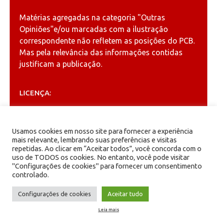
Matérias agregadas na categoria
"Outras
Opiniões"
e/ou marcadas com a ilustração
correspondente não refletem as posições do PCB.
Mas pela relevância das informações contidas
justificam a publicação.
LICENÇA:
Permitida a reprodução, desde que citada a fonte
(
Creative Commons
).
Usamos cookies em nosso site para fornecer a experiência
mais relevante, lembrando suas preferências e visitas
repetidas. Ao clicar em “Aceitar todos”, você concorda com o
ARQUIVOS
uso de TODOS os cookies. No entanto, você pode visitar
"Configurações de cookies" para fornecer um consentimento
controlado.
Arquivos
Configurações de cookies
Aceitar tudo
Leia mais
PCB - Partido Comunista Brasileiro.