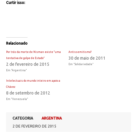
Curtir isso:
Relacionado
Por trás da morte de Nisman existe “uma
Antissemitismo?
30 de maio de 2011
tentativa de golpe de Estado”
2 de fevereiro de 2015
Em "Solidariedade"
Em "Argentina"
Intelectuais do mundo inteiro em apoio a
Chávez
8 de setembro de 2012
Em "Venezuela"
CATEGORIA
ARGENTINA
2 DE FEVEREIRO DE 2015