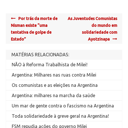
Post
Por trás da morte de
As Juventudes Comunistas
navigation
Nisman existe “uma
do mundo em
tentativa de golpe de
solidariedade com
Estado”
Ayotzinapa
MATÉRIAS RELACIONADAS:
NÃO à Reforma Trabalhista de Milei!
Argentina: Milhares nas ruas contra Milei
Os comunistas e as eleições na Argentina
Argentina: milhares na marcha da saúde
Um mar de gente contra o fascismo na Argentina
Toda solidariedade à greve geral na Argentina!
FSM repudia ações do governo Milei