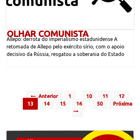
OLHAR COMUNISTA
Allepo: derrota do imperialismo estadunidense A
retomada de Allepo pelo exército sírio, com o apoio
decisivo da Rússia, resgatou a soberania do Estado
Posts
Anterior
1
10
11
12
…
navigation
13
14
15
16
50
Próxima
…