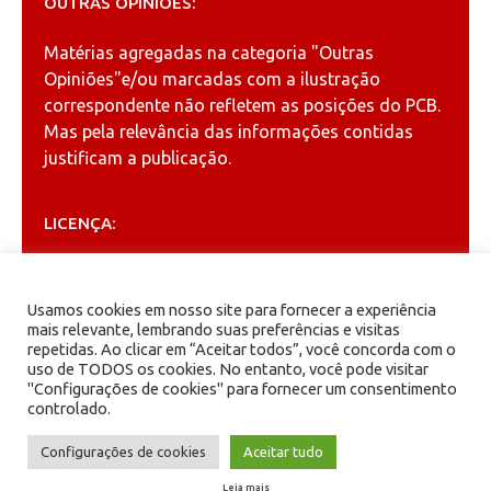
OUTRAS OPINIÕES:
Matérias agregadas na categoria
"Outras
Opiniões"
e/ou marcadas com a ilustração
correspondente não refletem as posições do PCB.
Mas pela relevância das informações contidas
justificam a publicação.
LICENÇA:
Permitida a reprodução, desde que citada a fonte
(
Creative Commons
).
Usamos cookies em nosso site para fornecer a experiência
mais relevante, lembrando suas preferências e visitas
repetidas. Ao clicar em “Aceitar todos”, você concorda com o
ARQUIVOS
uso de TODOS os cookies. No entanto, você pode visitar
"Configurações de cookies" para fornecer um consentimento
controlado.
Arquivos
Configurações de cookies
Aceitar tudo
Leia mais