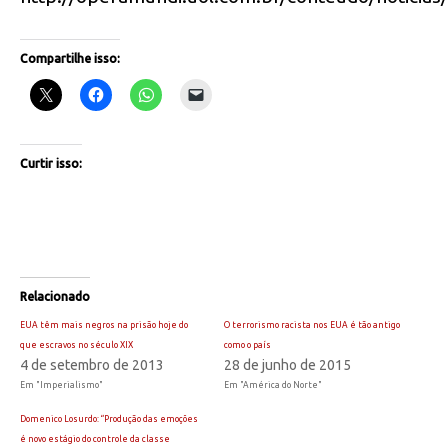
Compartilhe isso:
Curtir isso:
Relacionado
EUA têm mais negros na prisão hoje do
O terrorismo racista nos EUA é tão antigo
que escravos no século XIX
como o país
4 de setembro de 2013
28 de junho de 2015
Em "Imperialismo"
Em "América do Norte"
Domenico Losurdo: “Produção das emoções
é novo estágio do controle da classe