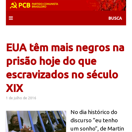
Skip
to
content
EUA têm mais negros na
prisão hoje do que
escravizados no século
XIX
1 de julho de 2016
No dia histórico do
discurso “eu tenho
um sonho”, de Martin