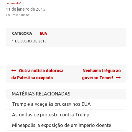
dominante”
11 de janeiro de 2015
Em "Imperialismo"
CATEGORIA
EUA
1 DE JULHO DE 2016
Post
Outra notícia dolorosa
Nenhuma trégua ao
navigation
da Palestina ocupada
governo Temer!
MATÉRIAS RELACIONADAS:
Trump e a «caça às bruxas» nos EUA
As ondas de protesto contra Trump
Mineápolis: a exposição de um império doente