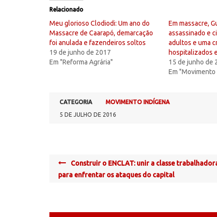
Relacionado
Meu glorioso Clodiodi: Um ano do
Em massacre, Gu
Massacre de Caarapó, demarcação
assassinado e c
foi anulada e fazendeiros soltos
adultos e uma c
19 de junho de 2017
hospitalizados 
Em "Reforma Agrária"
15 de junho de
Em "Movimento 
CATEGORIA
MOVIMENTO INDÍGENA
5 DE JULHO DE 2016
Post
Construir o ENCLAT: unir a classe trabalhador
navigation
para enfrentar os ataques do capital