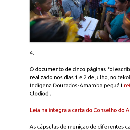
4.
O documento de cinco páginas foi escri
realizado nos dias 1 e 2 de julho, no t
Indígena Dourados-Amambaipeguá I
re
Clodiodi.
Leia na íntegra a carta do Conselho do 
As cápsulas de munição de diferentes ca