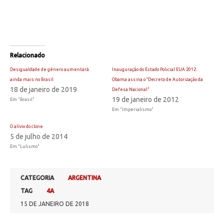
Relacionado
Desigualdade de gênero aumentará
Inauguração do Estado Policial EUA 2012:
ainda mais no Brasil
Obama assina o “Decreto de Autorização da
18 de janeiro de 2019
Defesa Nacional”
19 de janeiro de 2012
Em "Brasil"
Em "Imperialismo"
O alívio do clone
5 de julho de 2014
Em "Lulismo"
CATEGORIA
ARGENTINA
TAG
4A
15 DE JANEIRO DE 2018