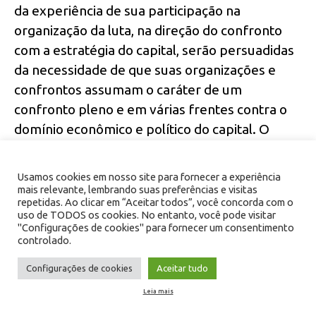
da experiência de sua participação na
organização da luta, na direção do confronto
com a estratégia do capital, serão persuadidas
da necessidade de que suas organizações e
confrontos assumam o caráter de um
confronto pleno e em várias frentes contra o
domínio econômico e político do capital. O
movimento operário, os movimentos dos
trabalhadores autônomos urbanos e
Usamos cookies em nosso site para fornecer a experiência
agricultores e a forma que sua aliança assume
mais relevante, lembrando suas preferências e visitas
repetidas. Ao clicar em “Aceitar todos”, você concorda com o
com objetivos antimonopolistas e
uso de TODOS os cookies. No entanto, você pode visitar
antimonopolistas, com a atividade de
"Configurações de cookies" para fornecer um consentimento
controlado.
vanguarda das forças do KKE, em condições
não-revolucionárias, constituem a primeira
Configurações de cookies
Aceitar tudo
forma para a criação da frente revolucionária
Leia mais
dos trabalhadores e do povo em condições