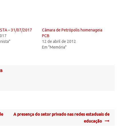
TA – 31/07/2017
Câmara de Petrópolis homenageia
2017
PCB
nista"
12 de abril de 2012
Em "Memória"
CB
de
A presença do setor privado nas redes estaduais de
educação