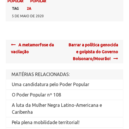
POPULAR
POPULAR
TAG
2A
5 DE MAIO DE 2020
Post
A metamorfose da
Barrar a política genocida
navigation
vacilação
e golpista do Governo
Bolsonaro/Mourão!
MATÉRIAS RELACIONADAS:
Uma candidatura pelo Poder Popular
O Poder Popular nº 108
A luta da Mulher Negra Latino-Americana e
Caribenha
Pela plena mobilidade territorial!