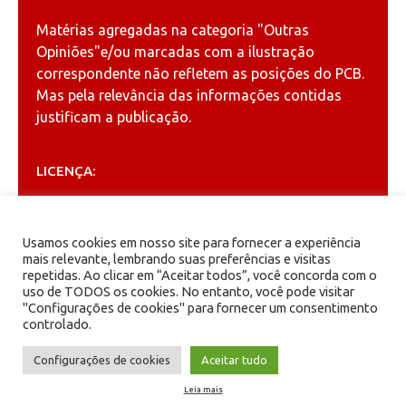
Matérias agregadas na categoria
"Outras
Opiniões"
e/ou marcadas com a ilustração
correspondente não refletem as posições do PCB.
Mas pela relevância das informações contidas
justificam a publicação.
LICENÇA:
Permitida a reprodução, desde que citada a fonte
(
Creative Commons
).
Usamos cookies em nosso site para fornecer a experiência
mais relevante, lembrando suas preferências e visitas
repetidas. Ao clicar em “Aceitar todos”, você concorda com o
ARQUIVOS
uso de TODOS os cookies. No entanto, você pode visitar
"Configurações de cookies" para fornecer um consentimento
controlado.
Arquivos
Configurações de cookies
Aceitar tudo
Leia mais
PCB - Partido Comunista Brasileiro.