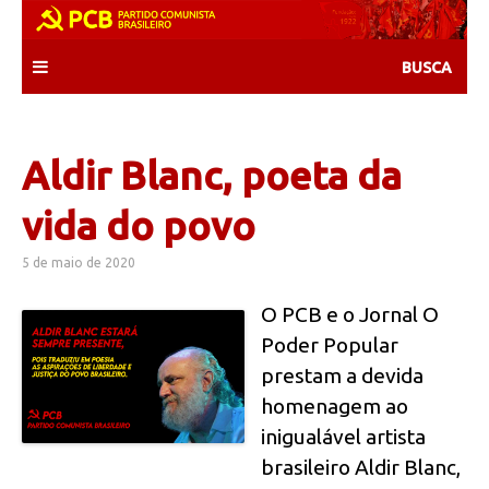
Skip
to
content
Aldir Blanc, poeta da
vida do povo
5 de maio de 2020
O PCB e o Jornal O
Poder Popular
prestam a devida
homenagem ao
inigualável artista
brasileiro Aldir Blanc,