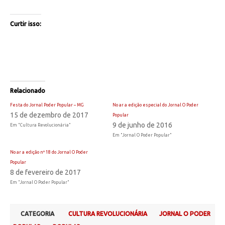
Curtir isso:
Relacionado
Festa do Jornal Poder Popular – MG
No ar a edição especial do Jornal O Poder
15 de dezembro de 2017
Popular
9 de junho de 2016
Em "Cultura Revolucionária"
Em "Jornal O Poder Popular"
No ar a edição nº 18 do Jornal O Poder
Popular
8 de fevereiro de 2017
Em "Jornal O Poder Popular"
CATEGORIA
CULTURA REVOLUCIONÁRIA
JORNAL O PODER