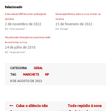
Relacionado
A decisão da OPEP de cortar produção de
Declaração Política sobre a crise militar na
petróleo
Ucrânia
2 de novembro de 2022
25 de fevereiro de 2022
Em "Internacional"
Em "Europa"
Há profundas divergências quanto ao modo
de enfrentar a crise
24 de julho de 2010
Em "Imperialismo"
CATEGORIA
GERAL
TAG
MANCHETE
NP
8 DE AGOSTO DE 2022
Post
Cuba: o silêncio não
Todo repúdio à nova