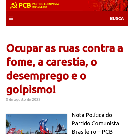
Skip
to
content
Ocupar as ruas contra a
fome, a carestia, o
desemprego e o
golpismo!
8 de agosto de 2022
Nota Política do
Partido Comunista
Brasileiro – PCB