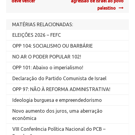
navigation
deve vencer
agressão de Israel ao povo
palestino
MATÉRIAS RELACIONADAS:
ELEIÇÕES 2026 – FEFC
OPP 104: SOCIALISMO OU BARBÁRIE
NO AR O PODER POPULAR 102!
OPP 101: Abaixo o imperialismo!
Declaração do Partido Comunista de Israel
OPP 97: NÃO À REFORMA ADMINISTRATIVA!
Ideologia burguesa e empreendedorismo
Novo aumento dos juros, uma aberração
econômica
VIII Conferência Política Nacional do PCB –