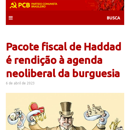
Skip
to
content
Pacote fiscal de Haddad
é rendição à agenda
neoliberal da burguesia
6 de abril de 2023