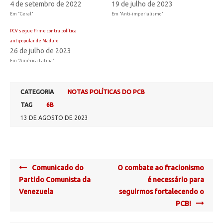
4 de setembro de 2022
19 de julho de 2023
Em "Geral"
Em "Anti-imperialismo"
PCV segue firme contra política
antipopular de Maduro
26 de julho de 2023
Em "América Latina"
CATEGORIA
NOTAS POLÍTICAS DO PCB
TAG
6B
13 DE AGOSTO DE 2023
Post
Comunicado do
O combate ao fracionismo
navigation
Partido Comunista da
é necessário para
Venezuela
seguirmos fortalecendo o
PCB!