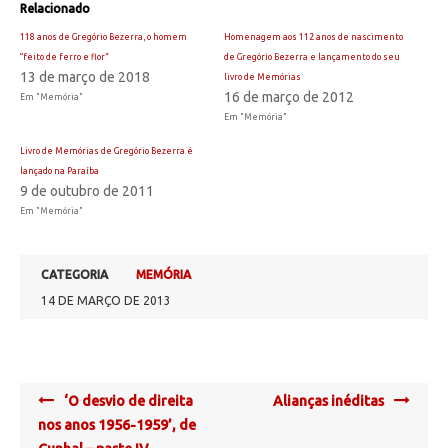
Relacionado
118 anos de Gregório Bezerra, o homem
Homenagem aos 112 anos de nascimento
“feito de ferro e flor”
de Gregório Bezerra e lançamento do seu
13 de março de 2018
livro de Memórias
16 de março de 2012
Em "Memória"
Em "Memória"
Livro de Memórias de Gregório Bezerra é
lançado na Paraíba
9 de outubro de 2011
Em "Memória"
CATEGORIA
MEMÓRIA
14 DE MARÇO DE 2013
Post
‘O desvio de direita
Alianças inéditas
navigation
nos anos 1956-1959’, de