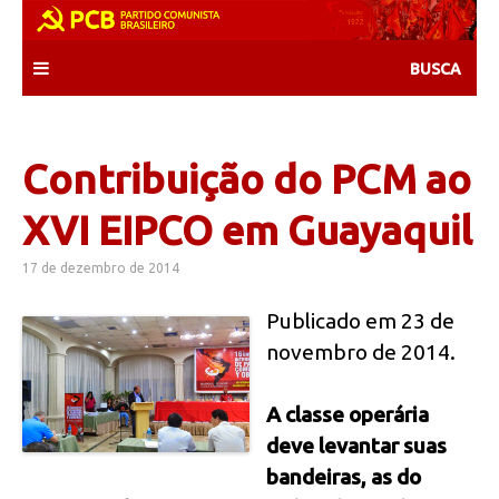
Skip
to
content
Contribuição do PCM ao
XVI EIPCO em Guayaquil
17 de dezembro de 2014
Publicado em 23 de
novembro de 2014.
A classe operária
deve levantar suas
bandeiras, as do