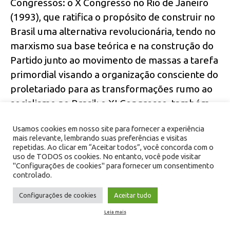
Congressos: o X Congresso no Rio de Janeiro
(1993), que ratifica o propósito de construir no
Brasil uma alternativa revolucionária, tendo no
marxismo sua base teórica e na construção do
Partido junto ao movimento de massas a tarefa
primordial visando a organização consciente do
proletariado para as transformações rumo ao
socialismo no Brasil; o XI Congresso, também
no Rio (1996), que supera as avaliações
Usamos cookies em nosso site para fornecer a experiência
nacional-libertadoras e etapistas que ainda
mais relevante, lembrando suas preferências e visitas
vicejavam desde o racha com o PPS. Estes ricos
repetidas. Ao clicar em “Aceitar todos”, você concorda com o
uso de TODOS os cookies. No entanto, você pode visitar
processos de debates da militância partidária
"Configurações de cookies" para fornecer um consentimento
afastaram de vez qualquer formulação
controlado.
reformista e enfatizaram o caráter
Configurações de cookies
Aceitar tudo
revolucionário do PCB. Retomaram o conceito
Leia mais
de centralismo democrático, de acordo com