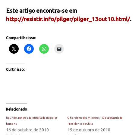
Este artigo encontra-se em
http://resistir.info/pilger/pilger_13out10.html/
.
Compartilhe isso:
Curtir isso:
Relacionado
No Chile, por trás da euforia da mídia, os
O heroísmo dos mineiros – O espetáculo do
homens
Presidente do Chile
16 de outubro de 2010
19 de outubro de 2010