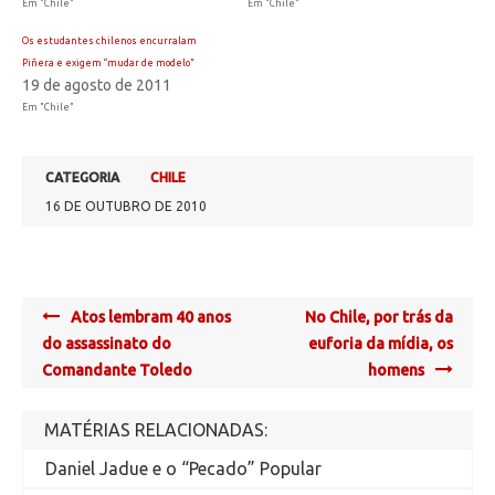
Em "Chile"
Em "Chile"
Os estudantes chilenos encurralam
Piñera e exigem “mudar de modelo”
19 de agosto de 2011
Em "Chile"
CATEGORIA
CHILE
16 DE OUTUBRO DE 2010
Post
Atos lembram 40 anos
No Chile, por trás da
navigation
do assassinato do
euforia da mídia, os
Comandante Toledo
homens
MATÉRIAS RELACIONADAS:
Daniel Jadue e o “Pecado” Popular