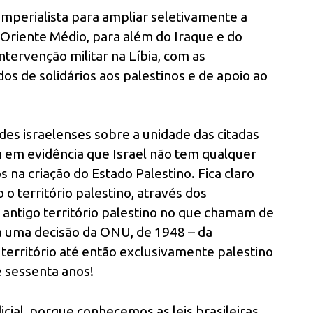
mperialista para ampliar seletivamente a
o Oriente Médio, para além do Iraque e do
tervenção militar na Líbia, com as
dos de solidários aos palestinos e de apoio ao
des israelenses sobre a unidade das citadas
m em evidência que Israel não tem qualquer
 na criação do Estado Palestino. Fica claro
 o território palestino, através dos
 antigo território palestino no que chamam de
ica uma decisão da ONU, de 1948 – da
o território até então exclusivamente palestino
e sessenta anos!
ial, porque conhecemos as leis brasileiras,